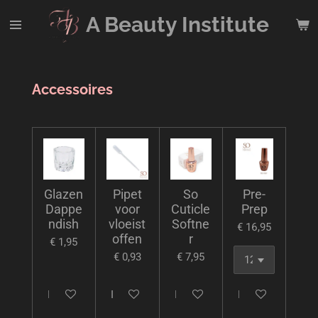
Ga
A Beauty
Institute
direct
naar
de
hoofdinhoud
Accessoires
Glazen
Pipet
So
Pre-
Dappe
voor
Cuticle
Prep
ndish
vloeist
Softne
€ 16,95
offen
r
€ 1,95
€ 0,93
€ 7,95
In winkelwagen
In winkelwagen
In winkelwagen
In winkelwagen