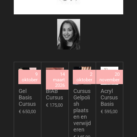
9
14
2
20
oktober
maart
oktober
november
2026
Gel
BIAB
Cursus
Acryl
Basis
Cursus
Gelpoli
Cursus
Cursus
sh
Basis
€ 175,00
plaats
€ 650,00
€ 595,00
en en
verwijd
eren