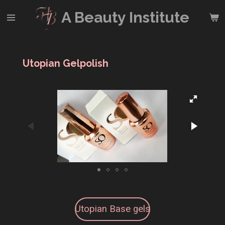
Ga
A Beauty
Institute
direct
naar
de
hoofdinhoud
Utopian Gelpolish
Utopian Base gels