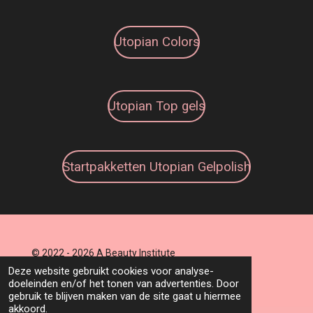
Utopian Colors
Utopian Top gels
Startpakketten Utopian Gelpolish
© 2022 - 2026 A Beauty Institute
Powered by
JouwWeb
Deze website gebruikt cookies voor analyse-
doeleinden en/of het tonen van advertenties. Door
gebruik te blijven maken van de site gaat u hiermee
akkoord.