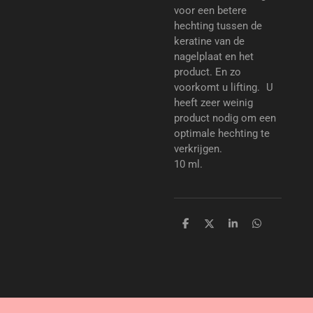
voor een betere
hechting tussen de
keratine van de
nagelplaat en het
product. En zo
voorkomt u lifting. U
heeft zeer weinig
product nodig om een
optimale hechting te
verkrijgen.
10 ml.
D
D
S
D
e
e
h
e
l
e
a
l
e
l
r
e
n
e
n