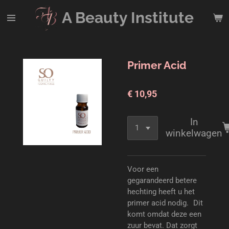
Ga
A Beauty
Institute
direct
naar
de
hoofdinhoud
Primer Acid
€ 10,95
In
winkelwagen
Voor een
gegarandeerd betere
hechting heeft u het
primer acid nodig. Dit
komt omdat deze een
zuur bevat. Dat zorgt