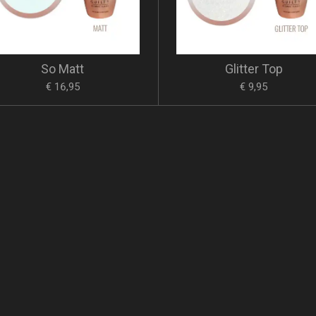
So Matt
Glitter Top
€ 16,95
€ 9,95