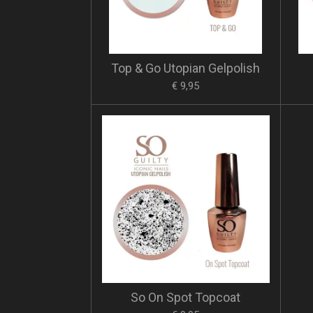
Top & Go Utopian Gelpolish
€ 9,95
So On Spot Topcoat