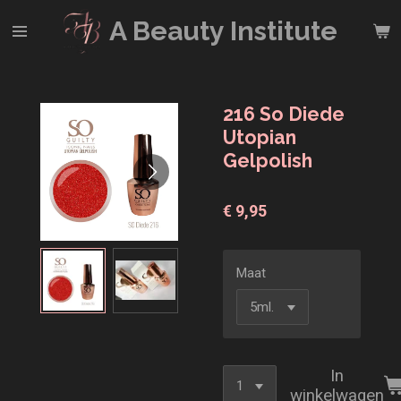
Ga
A Beauty
Institute
direct
naar
de
hoofdinhoud
216 So Diede
Utopian
Gelpolish
€ 9,95
Maat
In
winkelwagen