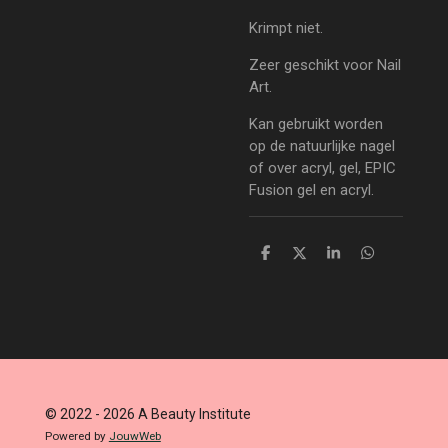
Krimpt niet.
Zeer geschikt voor Nail
Art.
Kan gebruikt worden
op de natuurlijke nagel
of over acryl, gel, EPIC
Fusion gel en acryl.
D
D
S
D
e
e
h
e
l
e
a
l
e
l
r
e
n
e
n
© 2022 - 2026 A Beauty Institute
Powered by
JouwWeb