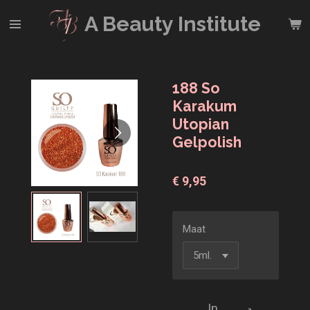
Ga
A Beauty
Institute
direct
naar
de
hoofdinhoud
188 So
Karakum
Utopian
Gelpolish
€ 9,95
Maat
In