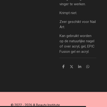
vinger te werken.
Krimpt niet.
Zeer geschikt voor Nail
Art.
Kan gebruikt worden
op de natuurlijke nagel
of over acryl, gel, EPIC
Fusion gel en acryl.
D
D
S
D
e
e
h
e
l
e
a
l
e
l
r
e
n
e
n
© 2022 - 2026 A Beauty Institute