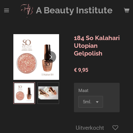
Ga
A Beauty
Institute
direct
naar
de
hoofdinhoud
184 So Kalahari
Utopian
Gelpolish
€ 9,95
Maat
Uitverkocht