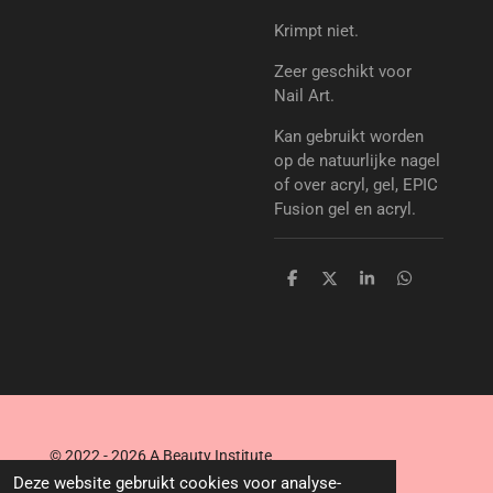
Krimpt niet.
Zeer geschikt voor
Nail Art.
Kan gebruikt worden
op de natuurlijke nagel
of over acryl, gel, EPIC
Fusion gel en acryl.
D
D
S
D
e
e
h
e
l
e
a
l
e
l
r
e
n
e
n
© 2022 - 2026 A Beauty Institute
Powered by
JouwWeb
Deze website gebruikt cookies voor analyse-