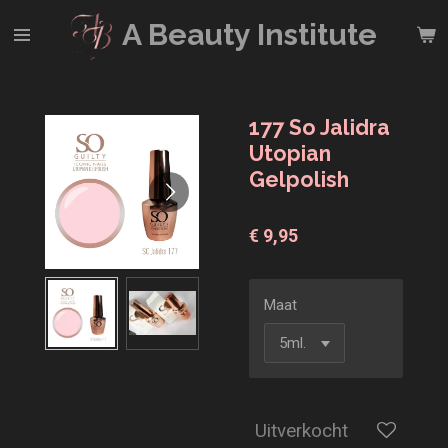
Ga
A Beauty
Institute
direct
naar
de
hoofdinhoud
177 So Jalidra
Utopian
Gelpolish
€ 9,95
Maat
Uitverkocht