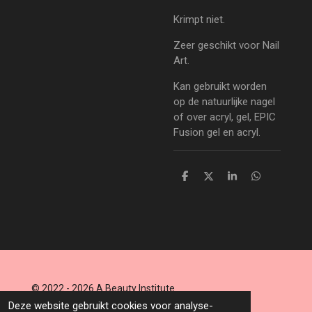
Krimpt niet.
Zeer geschikt voor Nail
Art.
Kan gebruikt worden
op de natuurlijke nagel
of over acryl, gel, EPIC
Fusion gel en acryl.
D
D
S
D
e
e
h
e
l
e
a
l
e
l
r
e
n
e
n
© 2022 - 2026 A Beauty Institute
Powered by
JouwWeb
Deze website gebruikt cookies voor analyse-