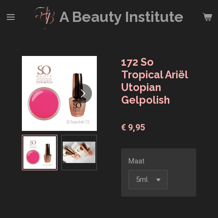
Ga
A Beauty
Institute
direct
naar
de
hoofdinhoud
172 So
Tropical Ariël
Utopian
Gelpolish
€ 9,95
Maat