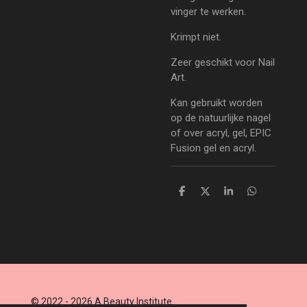
vinger te werken.
Krimpt niet.
Zeer geschikt voor Nail
Art.
Kan gebruikt worden
op de natuurlijke nagel
of over acryl, gel, EPIC
Fusion gel en acryl.
D
D
S
D
e
e
h
e
l
e
a
l
e
l
r
e
n
e
n
© 2022 - 2026 A Beauty Institute