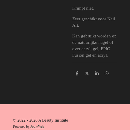
Krimpt niet.
Zeer geschikt voor Nail
Art.
Kan gebruikt worden op
de natuurlijke nagel of
over acryl, gel, EPIC
Fusion gel en acryl.
D
D
S
D
e
e
h
e
l
e
a
l
e
l
r
e
n
e
n
© 2022 - 2026 A Beauty Institute
Powered by
JouwWeb