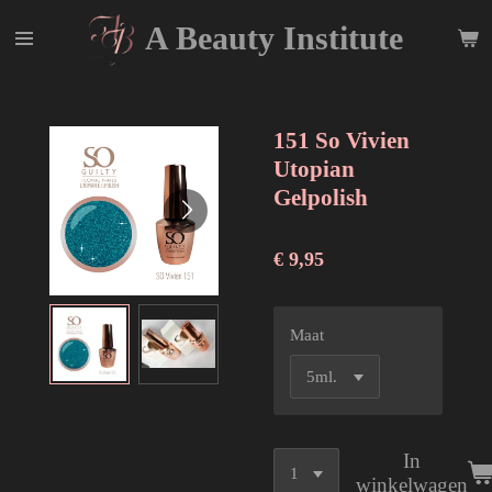
Ga
A Beauty
Institute
direct
naar
de
hoofdinhoud
151 So Vivien
Utopian
Gelpolish
€ 9,95
Maat
In
winkelwagen