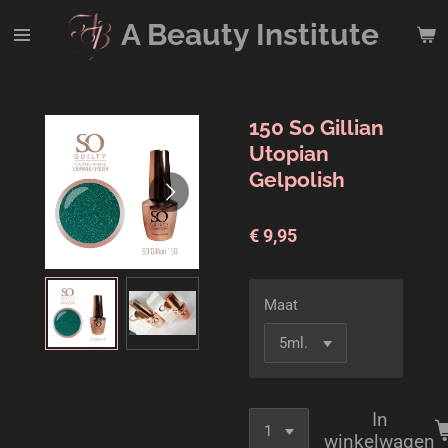
Ga
A Beauty
Institute
direct
naar
de
hoofdinhoud
150 So Gillian
Utopian
Gelpolish
€ 9,95
Maat
In
winkelwagen