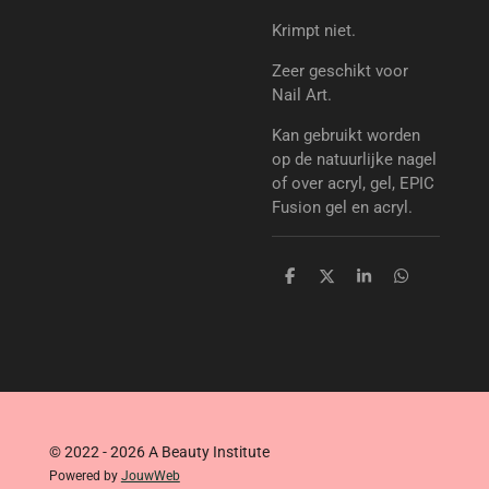
Krimpt niet.
Zeer geschikt voor
Nail Art.
Kan gebruikt worden
op de natuurlijke nagel
of over acryl, gel, EPIC
Fusion gel en acryl.
D
D
S
D
e
e
h
e
l
e
a
l
e
l
r
e
n
e
n
© 2022 - 2026 A Beauty Institute
Powered by
JouwWeb