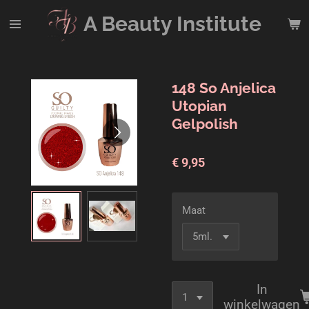
Ga
A Beauty
Institute
direct
naar
de
hoofdinhoud
148 So Anjelica
Utopian
Gelpolish
€ 9,95
Maat
In
winkelwagen