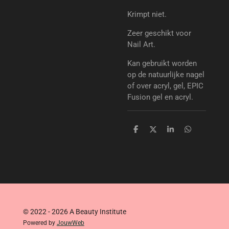
Krimpt niet.
Zeer geschikt voor
Nail Art.
Kan gebruikt worden
op de natuurlijke nagel
of over acryl, gel, EPIC
Fusion gel en acryl.
D
D
S
D
e
e
h
e
l
e
a
l
e
l
r
e
n
e
n
© 2022 - 2026 A Beauty Institute
Powered by
JouwWeb