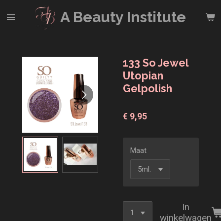
Ga
A Beauty
Institute
direct
naar
de
hoofdinhoud
133 So Jewel
Utopian
Gelpolish
€ 9,95
Maat
In
winkelwagen