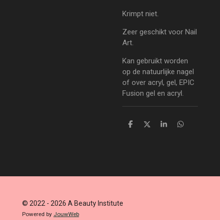
Krimpt niet.
Zeer geschikt voor Nail
Art.
Kan gebruikt worden
op de natuurlijke nagel
of over acryl, gel, EPIC
Fusion gel en acryl.
D
D
S
D
e
e
h
e
l
e
a
l
e
l
r
e
n
e
n
© 2022 - 2026 A Beauty Institute
Powered by
JouwWeb