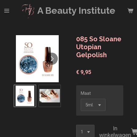
Ga
A Beauty
Institute
direct
naar
de
hoofdinhoud
085 So Sloane
Utopian
Gelpolish
€ 9,95
Maat
In
winkelwagen