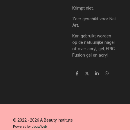
Krimpt niet.
Zeer geschikt voor Nail
Art.
Kan gebruikt worden
op de natuurlijke nagel
of over acryl, gel, EPIC
Fusion gel en acryl.
D
D
S
D
e
e
h
e
l
e
a
l
e
l
r
e
n
e
n
© 2022 - 2026 A Beauty Institute
Powered by
JouwWeb