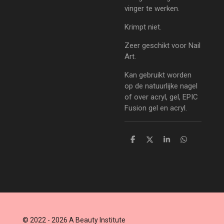
vinger te werken.
Krimpt niet.
Zeer geschikt voor Nail
Art.
Kan gebruikt worden
op de natuurlijke nagel
of over acryl, gel, EPIC
Fusion gel en acryl.
D
D
S
D
e
e
h
e
l
e
a
l
e
l
r
e
n
e
n
© 2022 - 2026 A Beauty Institute