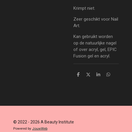
Krimpt niet.
Zeer geschikt voor Nail
Art.
Kan gebruikt worden
op de natuurlijke nagel
of over acryl, gel, EPIC
Fusion gel en acryl.
D
D
S
D
e
e
h
e
l
e
a
l
e
l
r
e
n
e
n
© 2022 - 2026 A Beauty Institute
Powered by
JouwWeb