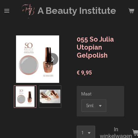
Ga
A Beauty
Institute
direct
naar
de
hoofdinhoud
055 So Julia
Utopian
Gelpolish
€ 9,95
Maat
In
winkelwagen