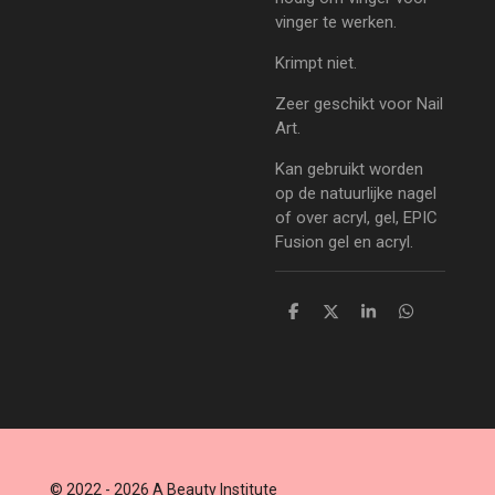
vinger te werken.
Krimpt niet.
Zeer geschikt voor Nail
Art.
Kan gebruikt worden
op de natuurlijke nagel
of over acryl, gel, EPIC
Fusion gel en acryl.
D
D
S
D
e
e
h
e
l
e
a
l
e
l
r
e
n
e
n
© 2022 - 2026 A Beauty Institute