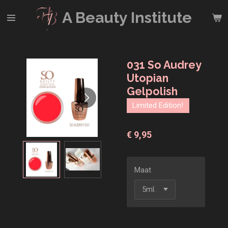
Ga
A Beauty
Institute
direct
naar
de
hoofdinhoud
031 So Audrey
Utopian
Gelpolish
Limited Edition!
€ 9,95
Maat