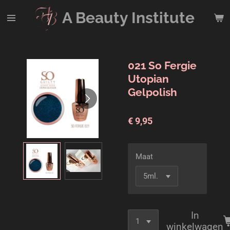
Ga
A Beauty
Institute
direct
naar
de
hoofdinhoud
021 So Fergie
Utopian
Gelpolish
€ 9,95
Maat
In
winkelwagen