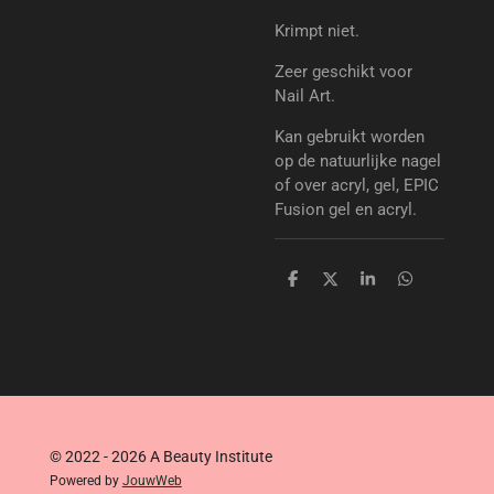
Krimpt niet.
Zeer geschikt voor
Nail Art.
Kan gebruikt worden
op de natuurlijke nagel
of over acryl, gel, EPIC
Fusion gel en acryl.
D
D
S
D
e
e
h
e
l
e
a
l
e
l
r
e
n
e
n
© 2022 - 2026 A Beauty Institute
Powered by
JouwWeb