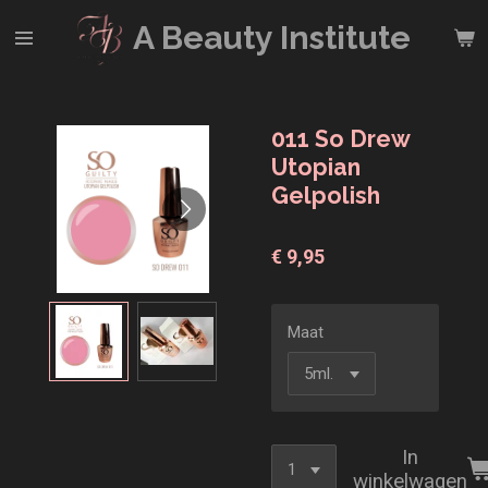
Ga
A Beauty
Institute
direct
naar
de
hoofdinhoud
011 So Drew
Utopian
Gelpolish
€ 9,95
Maat
In
winkelwagen