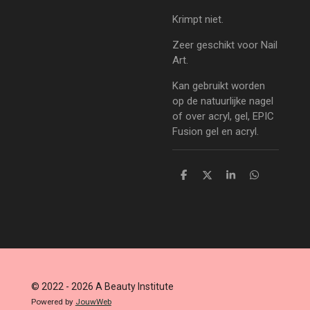
Krimpt niet.
Zeer geschikt voor Nail
Art.
Kan gebruikt worden
op de natuurlijke nagel
of over acryl, gel, EPIC
Fusion gel en acryl.
D
D
S
D
e
e
h
e
l
e
a
l
e
l
r
e
n
e
n
© 2022 - 2026 A Beauty Institute
Powered by
JouwWeb