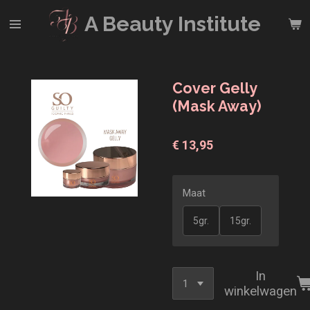
Ga
A Beauty
Institute
direct
naar
de
hoofdinhoud
Cover Gelly
(Mask Away)
€ 13,95
Maat
5gr.
15gr.
In
winkelwagen