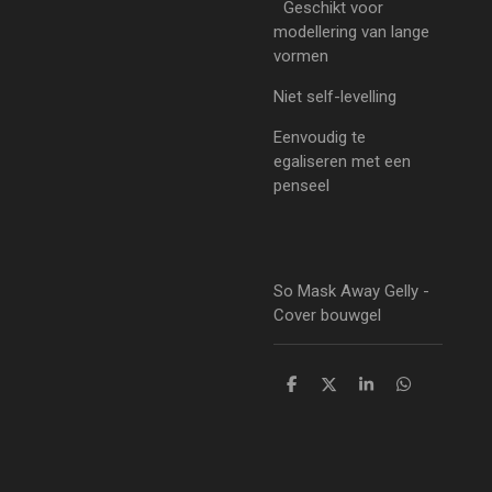
Geschikt voor
modellering van lange
vormen
Niet self-levelling
Eenvoudig te
egaliseren met een
penseel
So Mask Away Gelly -
Cover bouwgel
D
D
S
D
e
e
h
e
l
e
a
l
e
l
r
e
n
e
n