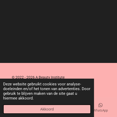
© 2022 - 2026 A Beauty Institute
Powered by
JouwWeb
Deze website gebruikt cookies voor analyse-
doeleinden en/of het tonen van advertenties. Door
gebruik te blijven maken van de site gaat u
hiermee akkoord.
Akkoord
E-mailadres
Kaart
Facebook
WhatsApp