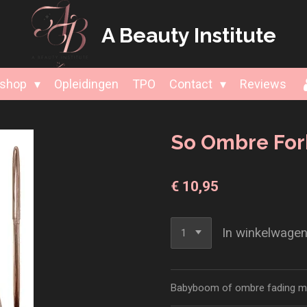
A Beauty
Institute
shop
Opleidingen
TPO
Contact
Reviews
So Ombre For
€ 10,95
In winkelwage
Babyboom of ombre fading met