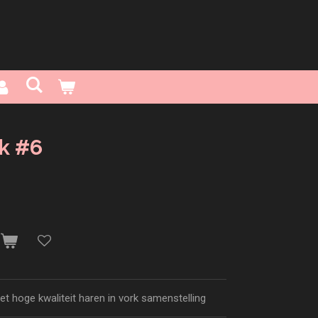
k #6
n
 hoge kwaliteit haren in vork samenstelling