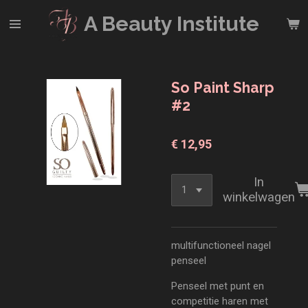
Ga
A Beauty
Institute
direct
naar
de
hoofdinhoud
So Paint Sharp
#2
€ 12,95
In
winkelwagen
multifunctioneel nagel
penseel
Penseel met punt en
competitie haren met