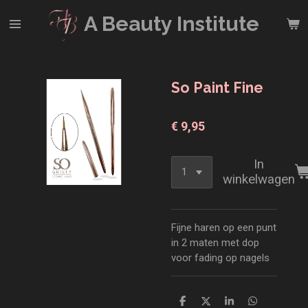
Ga
A Beauty
Institute
direct
naar
de
hoofdinhoud
So Paint Fine
€ 9,95
In
winkelwagen
Fijne haren op een punt
in 2 maten met dop
voor fading op nagels
D
D
S
D