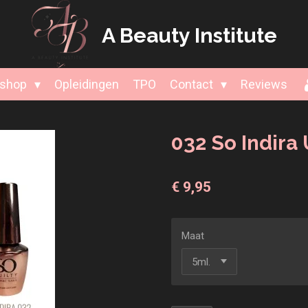
A Beauty
Institute
shop
Opleidingen
TPO
Contact
Reviews
032 So Indira
€ 9,95
Maat