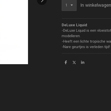
In winkelwage
DeLuxe Liquid
:
-DeLuxe Liquid is een vloeist
modelleren.
-Heeft een lichte tropische w
-Nare geurtjes is verleden tijd!
D
D
S
e
e
h
l
e
a
e
l
r
n
e