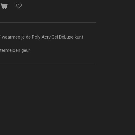
n
of waarmee je de Poly AcrylGel DeLuxe kunt
atermeloen geur